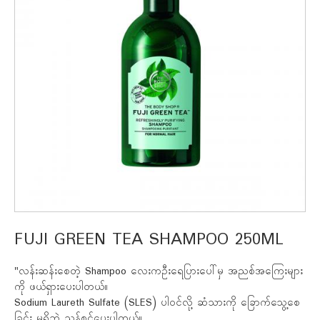
FUJI GREEN TEA SHAMPOO 250ML
"လန်းဆန်းစေတဲ့ Shampoo လေးကဦးရေပြားပေါ်မှ အညစ်အကြေးများ
ကို ဖယ်ရှားပေးပါတယ်။
Sodium Laureth Sulfate (SLES) ပါဝင်လို့ ဆံသားကို ခြောက်သွေ့စေ
ခြင်း မရှိဘဲ သန့်စင်ပေးပါတယ်။