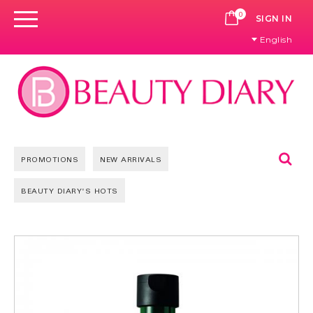
0
CART
SIGN IN
English
Se
PROMOTIONS
NEW ARRIVALS
BEAUTY DIARY'S HOTS