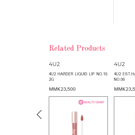
Related Products
4U2
4U2
LY TINT NO.16 4G
4U2 HARDER LIQUID LIP NO.16
4U2 EST.H
2G
NO.06
,500
MMK23,500
MMK23,5
Previous