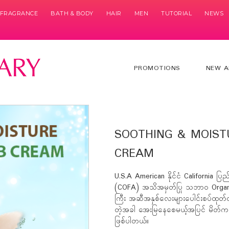
& FRAGRANCE
BATH & BODY
HAIR
MEN
TUTORIAL
NEWS
PROMOTIONS
NEW A
SOOTHING & MOISTU
CREAM
U.S.A American နိုင်ငံ California ပ
(COFA) အသိအမှတ်ပြု သဘာ၀ Organic ရ
ကြီး အဆီအနှစ်လေးများပေါင်းစပ်ထုတ်လ
တဲ့အခါ အေးမြနေစေမယ့်အပြင် မိတ်ကပ်
ဖြစ်ပါတယ်။