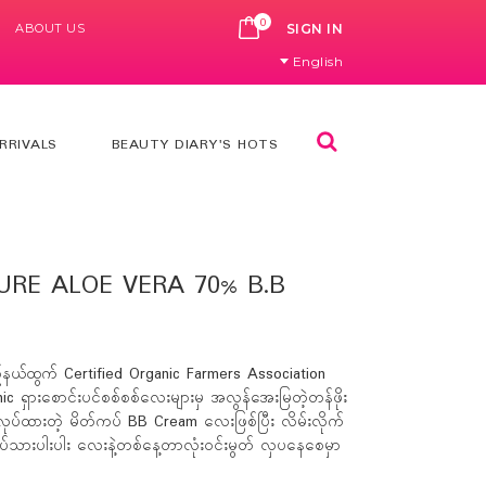
0
ABOUT US
CART
SIGN IN
English
Search
RRIVALS
BEAUTY DIARY'S HOTS
RE ALOE VERA 70% B.B
ြည်နယ်ထွက် Certified Organic Farmers Association
ှားစောင်းပင်စစ်စစ်လေးများမှ အလွန်အေးမြတဲ့တန်ဖိုး
ုပ်ထားတဲ့ မိတ်ကပ် BB Cream လေးဖြစ်ပြီး လိမ်းလိုက်
သားပါးပါး လေးနဲ့တစ်နေ့တာလုံးဝင်းမွတ် လှပနေစေမှာ