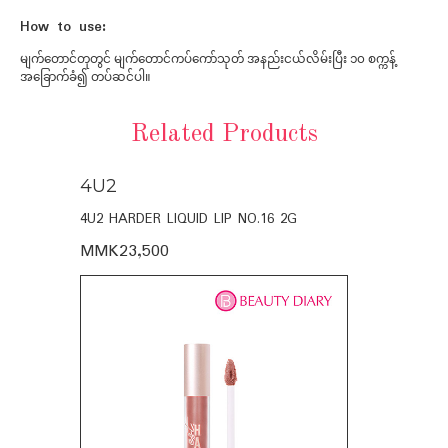
How to use:
မျက်တောင်တုတွင် မျက်တောင်ကပ်ကော်သုတ် အနည်းငယ်လိမ်းပြီး ၁၀ စက္ကန့်
အခြောက်ခံ၍ တပ်ဆင်ပါ။
Related Products
4U2
4U2
4U2 HARDER LIQUID LIP NO.16 2G
4U2 EST.HAR
MMK23,500
MMK23,50