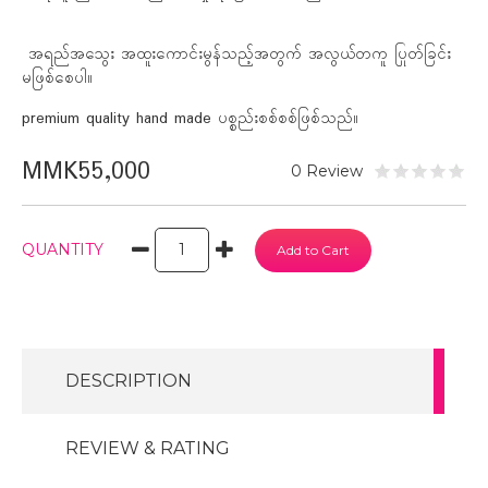
အရည်အသွေး အထူးကောင်းမွန်သည့်အတွက် အလွယ်တကူ ပြုတ်ခြင်း
မဖြစ်စေပါ။
premium quality hand made ပစ္စည်းစစ်စစ်ဖြစ်သည်။
MMK55,000
0 Review
QUANTITY
DESCRIPTION
REVIEW & RATING