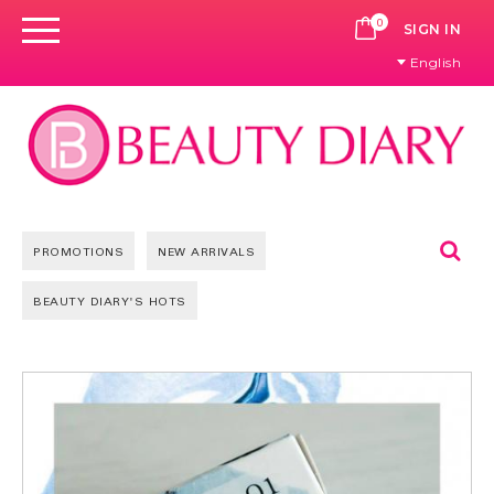
0
CART
SIGN IN
English
Se
PROMOTIONS
NEW ARRIVALS
BEAUTY DIARY'S HOTS