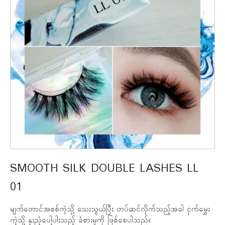
SMOOTH SILK DOUBLE LASHES LL
01
မျက်တောင်အစစ်ကဲ့သို့ သေးသွယ်ပြီး တပ်ဆင်လိုက်သည့်အခါ ငှက်မွှေး
ကဲ့သို့ နူးညံ့ပေါ့ပါးသည့် ခံစားမှုကို ဖြစ်စေပါသည်။