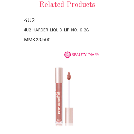
Related Products
4U2
4U2
4U2 HARDER LIQUID LIP NO.16 2G
4U2 EST.HAR
MMK23,500
MMK23,50