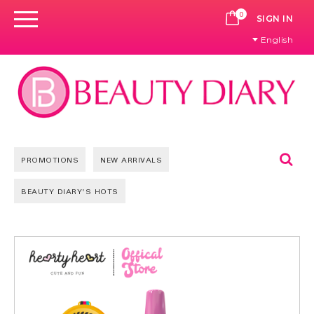
0
CART
SIGN IN
English
Se
PROMOTIONS
NEW ARRIVALS
BEAUTY DIARY'S HOTS