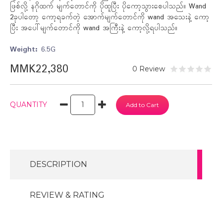
ဖြစ်လို့ နဂိုထက် မျက်တောင်ကို ပိုထူပြီး ပိုကော့သွားစေပါသည်။ Wand
2ခုပါတော့ ကော့ရခက်တဲ့ အောက်မျက်တောင်ကို wand အသေးနဲ့ ကော့
ပြီး အပေါ်မျက်တောင်ကို wand အကြီးနဲ့ ကော့လို့ရပါသည်။
Weight:
6.5G
MMK22,380
0 Review
QUANTITY
DESCRIPTION
REVIEW & RATING