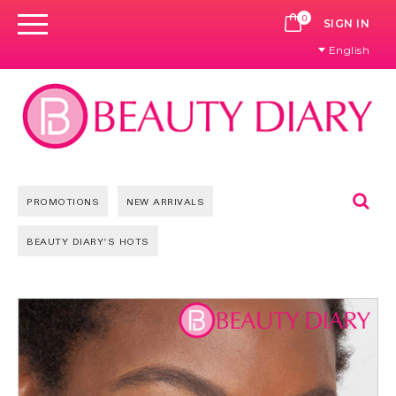
0
CART
SIGN IN
English
Se
PROMOTIONS
NEW ARRIVALS
BEAUTY DIARY'S HOTS