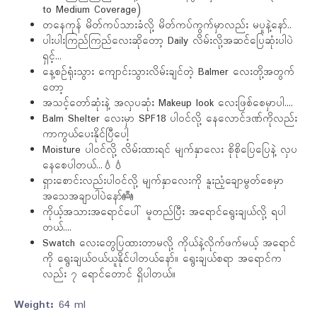
to Medium Coverage)
တနေကုန် မိတ်ကပ်သားခံလို့ မိတ်ကပ်ကွက်မှာလည်း မပူနဲ့နော်..
ပါးပါးကြည်ကြည်လေးဆိုတော့ Daily လိမ်းလို့အဆင်ပြေဆုံးပါပဲ
ရှင့်...
နေ့စဉ်ရုံးသွား ကျောင်းသွားလိမ်းချင်တဲ့ Balmer လေးတို့အတွက်
တော့
အသင့်တော်ဆုံးနဲ့ အလှပဆုံး Makeup look လေးဖြစ်စေမှာပါ….
Balm Shelter လေးမှာ SPF18 ပါဝင်လို့ နေလောင်ဒဏ်ကိုလည်း
ကာကွယ်ပေးနိုင်ပြီပေါ့
Moisture ပါဝင်လို့ လိမ်းထားရင် မျက်နှာလေး စိုစိုပြေပြေနဲ့ လှပ
နေစေပါတယ်...💧💧
ရှားစောင်းလည်းပါဝင်လို့ မျက်နှာလေးကို နူးညံ့ချောမွတ်စေမှာ
အသေအချာပါပဲနော်👼
ကိုယ့်အသားအရောင်ပေါ် မူတည်ပြီး အရောင်ရွေးချယ်လို့ ရပါ
တယ်....
Swatch လေးတွေပြထားတာမလို့ ကိုယ်နဲ့လိုက်ဖက်မယ့် အရောင်
ကို ‌ရွေးချယ်ဝယ်ယူနိုင်ပါတယ်နော်။ ရွေးချယ်စရာ အရောင်က
လည်း ၇ ရောင်တောင် ရှိပါတယ်။
Weight:
64 ml