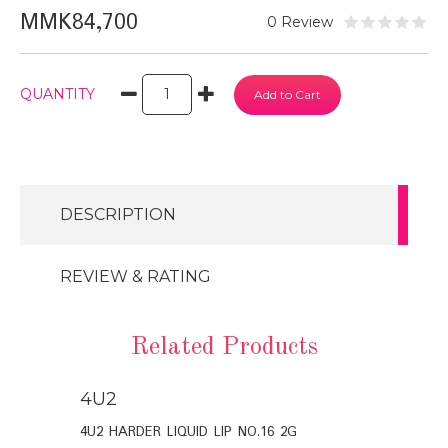
MMK84,700
0 Review
QUANTITY
DESCRIPTION
REVIEW & RATING
Related Products
4U2
4U2
4U2 HARDER LIQUID LIP NO.16 2G
4U2 EST.HAR