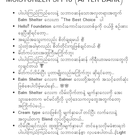
ပါးပါးကြည်ကြည်လေးနဲ့ သဘာဝဆန်သောအလှတရားအတွက်
Balm Shelter လေးဟာ “The Best Choice” ပါ
Hello!! Foundation ကောင်းကောင်းလေးတစ်ခုကို ဝယ်ဖို့ စဉ်းစား
နေပြီဆိုရင်တော့...
အရည်အသွေးကလည်း စိတ်ချရမယ် ✌️
သုံးတဲ့အခါမှာလည်း စိတ်တိုင်းကျဖြစ်ချင်တယ် ✌️
မိတ်ကပ်သားအထူကြီးမကြိုက်ဘူး
ပါးပါးကြည်ကြည်လေးနဲ့ သဘာဝဆန်ဆန် ကိုရီးယားမလေးတွေလို
လှချင်တယ် 👘
မိတ်ကပ်လိမ်းပြီး ပူတာမျိုးလည်းမကြိုက်ဘူး ဆိုရင်တော့...
Balm Shelter လေးက Balmer လေးတို့အတွက် အသင့်တော်ဆုံး
ဖြစ်စေပါလိမ့်မယ်နော်…. 🌸🌸
Balm Shelter လေးက လိမ်းလိုက်တာနဲ့ မျက်နှာလေးကို အေး
သွားစေတာက မင်မင်တို့လို ပူတဲ့ဒေသကလူတွေအတွက်တော့
အကြိုက်ပဲပေါ့….
Cream type လေးဖြစ်လို့ မျက်နှာပေါ်တင်ပြီး လက်လေးနဲ့
အလွယ်တကူ Blend လုပ်လို့ရပါတယ်...
လိမ်းပြီးရင်လည်း ထူထူကြီးမျက်နှာပေါ် တင်နေသလိုမခံစားရဘဲ
ပါးပါးကြည်ကြည်လေးနဲ့ သဘာဝဆန်စွာ လှပစေပါတယ်…(Light