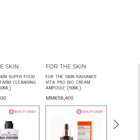
E SKIN
FOR THE SKIN
FOR THE
SKIN SUPER FOOD
FOR THE SKIN RADIANCE
FOR THE SKI
IFARM CLEANSING
VITA PRO BIO CREAM
VITA FACE 
60ML)
AMPOULE (50ML)
SERUM (110
00
MMK58,400
MMK38,60
Next