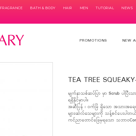
& FRAGRANCE
BATH & BODY
HAIR
MEN
TUTORIAL
NEWS
PROMOTIONS
NEW A
TEA TREE SQUEAKY
မျက်နှာသစ်ဆပ်ပြာ မှာ Scrub ပါပြီးသား
ရရှိနိုင်မှာပါ။
အဆီပြန် ၊ ဝက်ခြံ ရှိသော အသားအရေမျ
များ၊ဆဲလ်သေများကို သန့်စင်ပေးပါတယ်
ကင်ညာတောင်ခြေမှရသော သဘာဝCommun