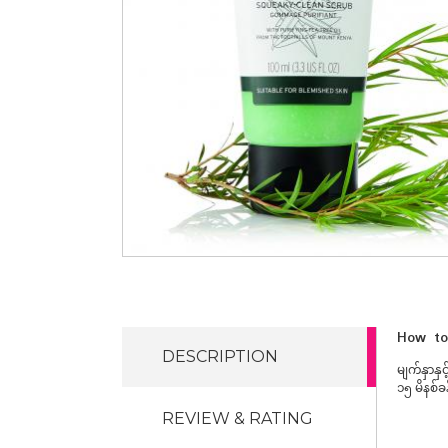
How t
DESCRIPTION
မျက်နှာနှင
၁၅ မိနစ်ခ
REVIEW & RATING