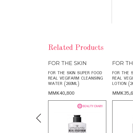
Related Products
THE SKIN
FOR THE SKIN
FOR TH
E SKIN RADIANCE
FOR THE SKIN SUPER FOOD
FOR THE 
O-CREAM (60ML)
REAL VEGIFARM CLEANSING
REAL VEG
WATER (260ML)
LOTION (2
,000
MMK40,800
MMK35,6
Previous