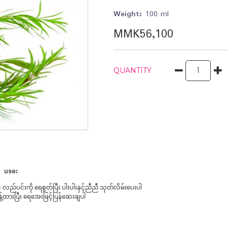
Weight:
100 ml
MMK56,100
QUANTITY
o use:
့် လည်ပင်းကို ရေစွတ်ပြီး ပါးပါးနှင့်ညီညီ သုတ်လိမ်းပေးပါ
န့်ထားပြီး ရေအေးဖြင့်ပြန်ဆေးချပါ