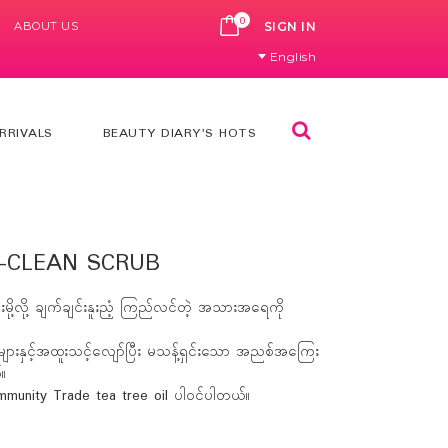
0
ABOUT US
CART
SIGN IN
English
Search
RRIVALS
BEAUTY DIARY'S HOTS
-CLEAN SCRUB
မို့လို့ ချက်ချင်းနူးညံ့ ကြည်လင်တဲ့ အသားအရေကို
ားနှင့်အထူးသင့်လျော်ပြီး မသန့်ရှင်းသော အညစ်အကြေး
။
ity Trade tea tree oil ပါဝင်ပါတယ်။