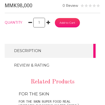
MMK98,000
0 Review
QUANTITY
DESCRIPTION
REVIEW & RATING
Related Products
FOR THE SKIN
FOR THE
BIO-
FOR THE SKIN SUPER FOOD REAL
FOR THE SK