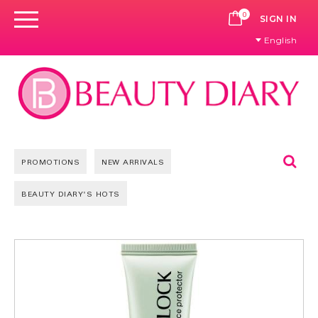
0
CART
SIGN IN
English
Se
PROMOTIONS
NEW ARRIVALS
BEAUTY DIARY'S HOTS