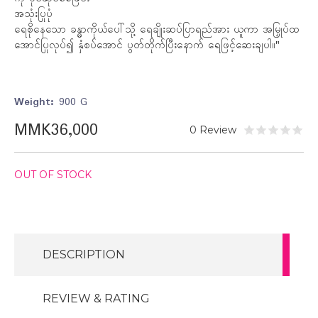
အသုံးပြုပုံ
ရေစိုနေသော ခန္ဓာကိုယ်ပေါ်သို့ ရေချိုးဆပ်ပြာရည်အား ယူကာ အမြှုပ်ထ
အောင်ပြုလုပ်၍ နှံစပ်အောင် ပွတ်တိုက်ပြီးနောက် ရေဖြင့်ဆေးချပါ။"
Weight:
900 G
MMK36,000
0 Review
OUT OF STOCK
DESCRIPTION
REVIEW & RATING