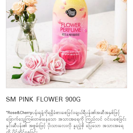
SM PINK FLOWER 900G
"Rose&Cherryပန်းရနံ့ကိုရရှိခံစားစေခြင်း၊ချယ်ရီပန်း၏အဆီအနှစ်ဖြင့်
ခြောက်သွေ့ကြမ်းတမ်းနေသော အသားအရေကို ကြည်လင် ဝင်းပစေခြင်း
နှင်းဆီပန်း၏ အစွမ်းဖြင့် ပိုးသားလေးလို နူးညံ့စို ပြေသော အသားအရေ
ကို ပိုင်ဆိုင်စေခြင်း