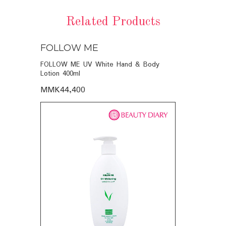
Related Products
FOLLOW ME
FOLLOW
SHOWER
FOLLOW ME UV White Hand & Body
SILKPRO SI
Lotion 400ml
(PURPLE) W
MMK44,400
MMK11,95