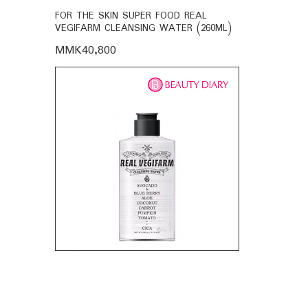
BIO-
FOR THE SKIN SUPER FOOD REAL
FOR THE SK
VEGIFARM CLEANSING WATER (260ML)
VEGIFARM C
MMK40,800
MMK35,60