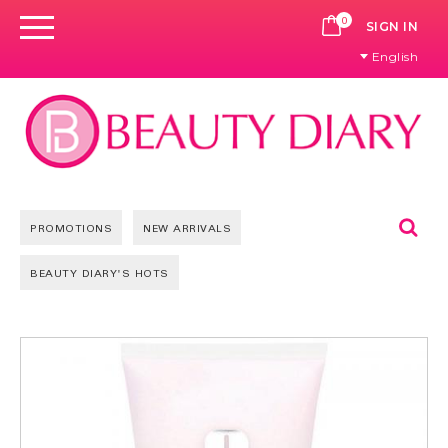
0
CART
SIGN IN
English
Se
PROMOTIONS
NEW ARRIVALS
BEAUTY DIARY'S HOTS