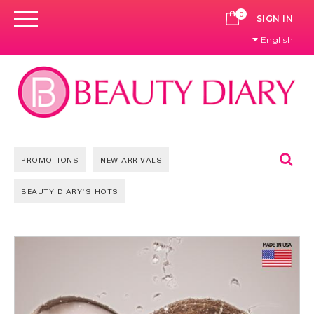
0
CART
SIGN IN
English
Se
PROMOTIONS
NEW ARRIVALS
BEAUTY DIARY'S HOTS