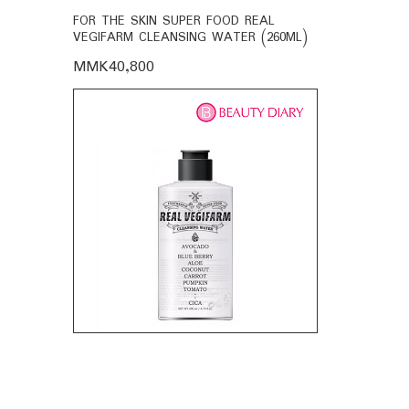
BIO-
FOR THE SKIN SUPER FOOD REAL
FOR THE SK
VEGIFARM CLEANSING WATER (260ML)
VEGIFARM C
MMK40,800
MMK35,60