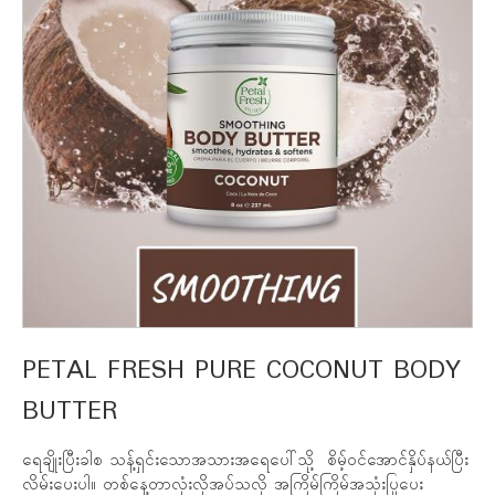
PETAL FRESH PURE COCONUT BODY
BUTTER
ရေချိုးပြီးခါစ သန့်ရှင်းသောအသားအရေပေါ်သို့ စိမ့်ဝင်အောင်နှိပ်နယ်ပြီး
လိမ်းပေးပါ။ တစ်နေ့တာလုံးလိုအပ်သလို အကြိမ်ကြိမ်အသုံးပြုပေး