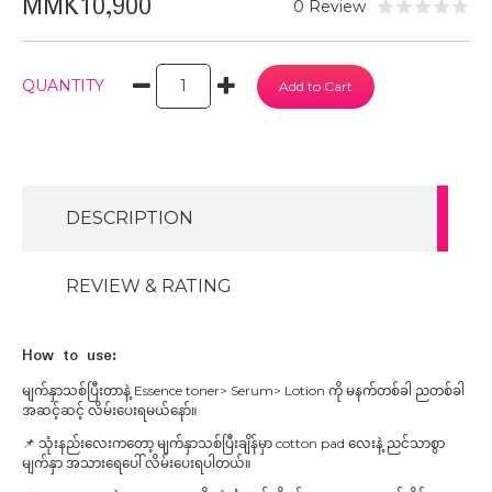
MMK10,900
0 Review
QUANTITY
DESCRIPTION
REVIEW & RATING
How to use:
မျက်နှာသစ်ပြီးတာနဲ့ Essence toner> Serum> Lotion ကို မနက်တစ်ခါ ညတစ်ခါ
အဆင့်ဆင့် လိမ်းပေးရမယ်နော်။
📌 သုံးနည်းလေးကတော့ မျက်နှာသစ်ပြီးချိန်မှာ cotton pad လေးနဲ့ ညင်သာစွာ
မျက်နှာ အသားရေပေါ် လိမ်းပေးရပါတယ်။