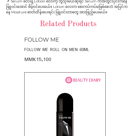
📌 Serum လေးနဲ့ Lotion လေးကို တွဲသုံးမယ်ဆိုရင် Serum ကအတွင်းပိုင်းကနေ
ဖြူဝင်းအောင် စိမ့်ဝင်ပေးမယ်။ Lotion လေးက စေးကပ်ကပ်မဖြစ်စေဘဲ အပြင်က
နေ Moisture ဓာတ်ထိန်းပေးရင်း ဖြူဝင်းတာတွေ အားဖြည့်ပေးမယ်။
Related Products
FOLLOW ME
SOME BY
 DAYS
FOLLOW ME ROLL ON MEN 60ML
SOME BY MI
MIRACLE BR
MMK15,100
MMK42,75