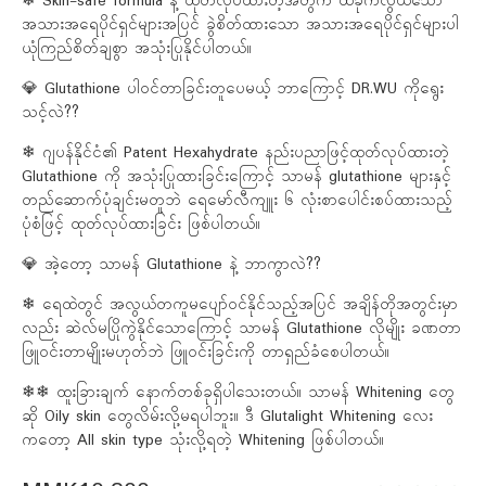
❄ Skin-safe formula နဲ့ ထုတ်လုပ်ထားတဲ့အတွက် ထိခိုက်လွယ်သော
အသားအရေပိုင်ရှင်များအပြင် ခွဲစိတ်ထားသော အသားအရေပိုင်ရှင်များပါ
ယုံကြည်စိတ်ချစွာ အသုံးပြုနိုင်ပါတယ်။
💎 Glutathione ပါဝင်တာခြင်းတူပေမယ့် ဘာကြောင့် DR.WU ကိုရွေး
သင့်လဲ??
❄ ဂျပန်နိုင်ငံ၏ Patent Hexahydrate နည်းပညာဖြင့်ထုတ်လုပ်ထားတဲ့
Glutathione ကို အသုံးပြုထားခြင်းကြောင့် သာမန် glutathione များနှင့်
တည်ဆောက်ပုံချင်းမတူဘဲ ရေမော်လီကျူး ၆ လုံးစာပေါင်းစပ်ထားသည့်
ပုံစံဖြင့် ထုတ်လုပ်ထားခြင်း ဖြစ်ပါတယ်။
💎 အဲ့တော့ သာမန် Glutathione နဲ့ ဘာကွာလဲ??
❄ ရေထဲတွင် အလွယ်တကူမပျော်ဝင်နိုင်သည့်အပြင် အချိန်တိုအတွင်းမှာ
လည်း ဆဲလ်မပြိုကွဲနိုင်သောကြောင့် သာမန် Glutathione လိုမျိုး ခဏတာ
ဖြူဝင်းတာမျိုးမဟုတ်ဘဲ ဖြူဝင်းခြင်းကို တာရှည်ခံစေပါတယ်။
❄❄ ထူးခြားချက် နောက်တစ်ခုရှိပါသေးတယ်။ သာမန် Whitening တွေ
ဆို Oily skin တွေလိမ်းလို့မရပါဘူး။ ဒီ Glutalight Whitening လေး
ကတော့ All skin type သုံးလို့ရတဲ့ Whitening ဖြစ်ပါတယ်။