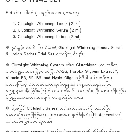
Set ထဲမှာ ပါဝင်တဲ့ ပစ္စည်းလေးတွေကတော့
Glutalight Whitening Toner (2 ml)
Glutalight Whitening Serum (2 ml)
Glutalight Whitening Lotion (2 ml)
❄ နှင်းပွင့်လေးလို ဖြူဝင်းစေဖို့ Glutalight Whitening Toner, Serum
& Lotion Sachet Trial Set လေးရှိတယ်နော်။
❄ Glutalight Whitening System ထဲမှာ Glutathione ဟာ အဓိက
ပါဝင်ပစ္စည်းအနေဖြင့်ပါဝင်ပြီး AA2G, HerbEx Silybum Extract™,
Vitamin B3, B5, B6, and Hyalo-Oligo တို့ကိုပါ ပေါင်းစပ်ထား
သောကြောင့် မယ်လနင်ဓာတ်ထွက်မှုနှုန်းကို ကန့်သတ်သည့်အပြင်
လျှော့ချပေးနိုင်ခြင်းကြောင့် တမဟုတ်ချင်းဖြူစင်ဝင်းပပြီး ရေဓာတ်ပြည့်ဝ
စိုပြည်သောအသားအရေကို ပေးစွမ်းနိုင်ပါတယ်။
❄ ဒါ့အပြင် Glutalight Series ဟာ အသားအရေကို ယားယံပြီး
နေရောင်ကြောင့်ဖြစ်သော အသားအရေပျက်စီးခြင်း (Photosensitive)
လုံးဝထပ်မဖြစ်စေပါဘူးနော်။