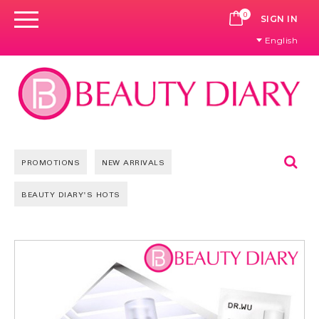
0
CART
SIGN IN
English
Se
PROMOTIONS
NEW ARRIVALS
BEAUTY DIARY'S HOTS