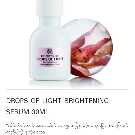
DROPS OF LIGHT BRIGHTENING
SERUM 30ML
"လိမ်းလိုက်တာနဲ့ အသားထဲကို အလျင်အမြန် စိမ့်ဝင်သွားပြီး အရေပြားကို
ကတ္တီပါလို နူးညံ့စေကာ