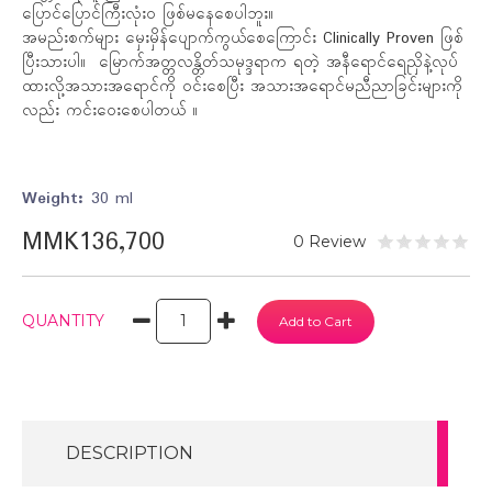
ပြောင်ပြောင်ကြီးလုံးဝ ဖြစ်မနေစေပါဘူး။
အမည်းစက်များ မှေးမှိန်ပျောက်ကွယ်စေကြောင်း Clinically Proven ဖြစ်
ပြီးသားပါ။ မြောက်အတ္တလန္တိတ်သမုဒ္ဒရာက ရတဲ့ အနီရောင်ရေညှိနဲ့လုပ်
ထားလို့အသားအရောင်ကို ဝင်းစေပြီး အသားအရောင်မညီညာခြင်းများကို
လည်း ကင်းဝေးစေပါတယ် ။
Weight:
30 ml
MMK136,700
0 Review
QUANTITY
DESCRIPTION