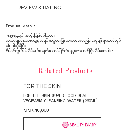
REVIEW & RATING
Product details:
"နေ့ရောညပါ အသုံးပြုနိုင်ပါတယ်။
လက်ချောင်းလေးတွေနဲ့ အရင် အပူပေးပြီး သဘာဝအရေပြားအပူချိန်ရအောင်လုပ်
ပါ။ ဒါဆိုပိုပြီး
စိမ့်ဝင်လွယ်ပါလိမ့်မယ်။ မျက်နှာတစ်ပြင်လုံး ဖွဖွလေး ပုတ်ပြီးလိမ်းပေးပါ။"
Related Products
FOR THE SKIN
FOR THE
BIO-
FOR THE SKIN SUPER FOOD REAL
FOR THE SK
VEGIFARM CLEANSING WATER (260ML)
VEGIFARM C
MMK40,800
MMK35,60