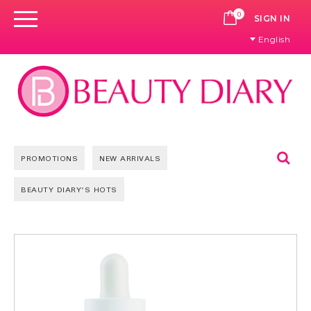
0
CART
SIGN IN
English
Se
PROMOTIONS
NEW ARRIVALS
BEAUTY DIARY'S HOTS