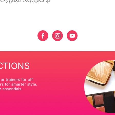
ကွန်ဒိုအနီး၊ ဗဟန်းမြို့နယ်၊ ရန်
ည်းတန်းစင်တာ။ Ph:
်တစ်ထောင်မြို့နယ်၊ ရန်ကုန်မြို့။
 ကမာရွတ်မြို့နယ်၊ ရန်ကုန်မြို့။
း၊ စမ်းချောင်း မြို့နယ်၊ ရန်
813
ု့နယ်၊ ရန်ကုန်မြို့။ Ph:
မြို့နယ်၊ ရန်ကုန်မြို့။
လမ်း၊ မြို့မဈေးရှေ့၊ တောင်ကြီး
၊ရန်ကုန်မြို့။ Ph: 09763767556
းမြို့။ Ph: 09762252677
 မြို့မရပ်ကွက် ၊ မီးသတ်ရုံးရှေ့