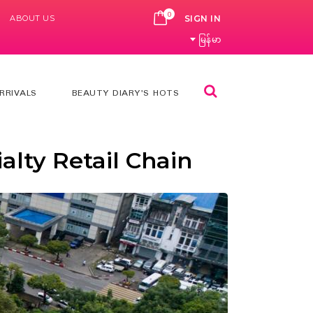
0
ABOUT US
CART
SIGN IN
မြန်မာ
Search
RRIVALS
BEAUTY DIARY'S HOTS
lty Retail Chain