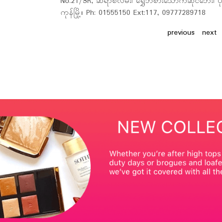
No.21/SR, ဆရာစံလမ်း၊ ရွှေဘဲစားသောက်ဆိုင်ဘေး၊ ပုလဲ
အမှတ် (၄/B) မြေညီထပ်၊ Promotion Area အနီး၊လှ
အမှတ်(၁၁၅)၊ ဗိုလ်ချုပ်အောင်ဆန်းလမ်းမ၊ ရေကျော်၊ ဗိုလ
အမှတ် (၂၉) ၊ အင်းစိန်လမ်းမကြီး (ခိုင်ရွှေဝါလမ်းထိပ်)၊
အမှတ်- ၂၅၇၊ ဗားကရာလမ်း၊ မြေနီကုန်း ကားမှတ်တိုင်အနီ
လမ်း ၈၀၊ ၃၀* ၃၁ ကြား၊ မန္တလေးမြို့။ Ph: 09777289
အမှတ်(6/A)ကျားကွက်သစ်လမ်း ကျောက်မြောင်း တာမွေမြိ
အမှတ်(457/2) ပြည်လမ်း၊ Novotel Hotel အနီး၊ ကမာရွတ်
ဒုတိယထပ်၊ City Square Center ၊ ဗိုလ်ချုပ်အောင်ဆန်း
အမှတ်(24) ၊လေးထောင့်ကန်လမ်း၊ သင်္ဃန်းကျွန်းမြို့နယ်
အမှတ် (၂၈၀)၊ ပြည်တော်သာလမ်းမ၊ ရွာလေးရပ်၊ မကွေ
အမှတ်(110) ၊ သခင်နက်ဖေလမ်းနှင့်စည်ပင်လမ်းထောင့် ၊
ကုန်မြို့။ Ph: 01555150 Ext:117, 09777289718
09777289819
Ph: 09777289814
Ph: 09777289812
ကုန်မြို့။ Ph: 09777289725
09761697119
Ph:09762135125
မြို့။ Ph: 09762135121
၊ မြစ်ကြီးနားမြို့ ။ Ph: 09792299757
previous
next