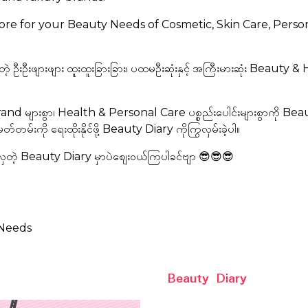
ore for your Beauty Needs of Cosmetic, Skin Care, Perso
တဲ့ ဦးဦးဖျားဖျား ထူးထူးခြားခြား၊ ပထမဦးဆုံးနှင့် အကြီးမားဆုံး Beaut
 များစွာ၊ Health & Personal Care ပစ္စည်းပေါင်းများစွာကို B
းမှတ်တမ်းကို ရေးထိုးနိုင်ဖို့ Beauty Diary ကိုကြွလှမ်းခဲ့ပါ။
ှတဲ့ Beauty Diary မှာပဲဈေးဝယ်ကြပါခင်ဗျာ 😎😎😎
 Needs
Beauty Diary