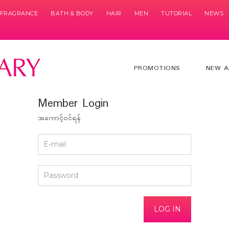
& FRAGRANCE
BATH & BODY
HAIR
MEN
TUTORIAL
NEWS
PROMOTIONS
NEW A
Member Login
အကောင့်၀င်ရန်
E-mail
*
Password
*