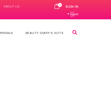
0
ABOUT US
CART
SIGN IN
မြန်မာ
Search
RRIVALS
BEAUTY DIARY'S HOTS