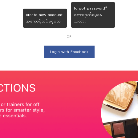
forgot password?
create new account
စကား၀ှက်မေ့နေ
အကောင့်သစ်ဖွင့်မည်
သလား
OR
Login with Facebook